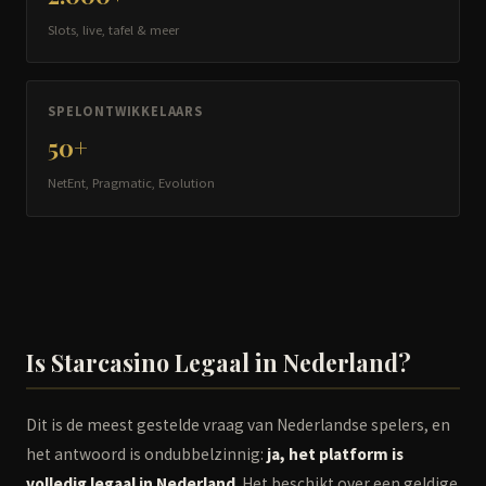
Slots, live, tafel & meer
SPELONTWIKKELAARS
50+
NetEnt, Pragmatic, Evolution
Is Starcasino Legaal in Nederland?
Dit is de meest gestelde vraag van Nederlandse spelers, en
het antwoord is ondubbelzinnig:
ja, het platform is
volledig legaal in Nederland
. Het beschikt over een geldige