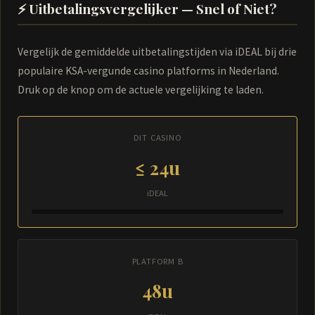
⚡ Uitbetalingsvergelijker — Snel of Niet?
Vergelijk de gemiddelde uitbetalingstijden via iDEAL bij drie
populaire KSA-vergunde casino platforms in Nederland.
Druk op de knop om de actuele vergelijking te laden.
DIT CASINO
≤ 24u
iDEAL
PLATFORM B
48u