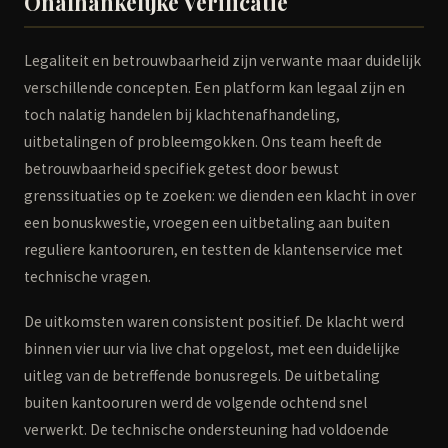
Onafhankelijke Verificatie
Legaliteit en betrouwbaarheid zijn verwante maar duidelijk
verschillende concepten. Een platform kan legaal zijn en
toch nalatig handelen bij klachtenafhandeling,
uitbetalingen of probleemgokken. Ons team heeft de
betrouwbaarheid specifiek getest door bewust
grenssituaties op te zoeken: we dienden een klacht in over
een bonuskwestie, vroegen een uitbetaling aan buiten
reguliere kantooruren, en testten de klantenservice met
technische vragen.
De uitkomsten waren consistent positief. De klacht werd
binnen vier uur via live chat opgelost, met een duidelijke
uitleg van de betreffende bonusregels. De uitbetaling
buiten kantooruren werd de volgende ochtend snel
verwerkt. De technische ondersteuning had voldoende