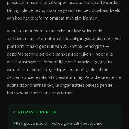
productkennis om onze vragen accuraat te beantwoorden.
Dit zijn kleine tests, maar ze geven een betrouwbaar beeld
van hoe het platform omgaat met zijn klanten.
Vanuit een bredere technische analyse voldoet de
aanbieder aan internationale beveiligingsstandaarden. Het
platform maakt gebruik van 256-bit SSL-encryptie —
dezelfde technologie die banken gebruiken — voor alle
datatransmissies. Persoonlijke en financiële gegevens
worden versleuteld opgeslagen en nooit gedeeld met
derden zonder expliciete toestemming. Periodieke externe
audits door onafhankelijke organisaties bevestigen de
betrouwbaarheid van de systemen.
✓ STERKSTE PUNTEN
KSA-gelicenseerd — volledig wettelijk beschermd