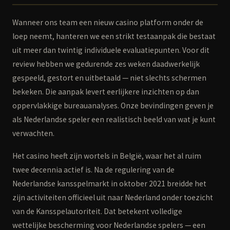
Wanneer ons team een nieuw casino platform onder de
loep neemt, hanteren we een strikt testaanpak die bestaat
uit meer dan twintig individuele evaluatiepunten. Voor dit
review hebben we gedurende zes weken daadwerkelijk
gespeeld, gestort en uitbetaald — niet slechts schermen
bekeken. Die aanpak levert eerlijkere inzichten op dan
oppervlakkige bureauanalyses. Onze bevindingen geven je
als Nederlandse speler een realistisch beeld van wat je kunt
verwachten.
Het casino heeft zijn wortels in België, waar het al ruim
twee decennia actief is. Na de regulering van de
Nederlandse kansspelmarkt in oktober 2021 breidde het
zijn activiteiten officieel uit naar Nederland onder toezicht
van de Kansspelautoriteit. Dat betekent volledige
wettelijke bescherming voor Nederlandse spelers — een