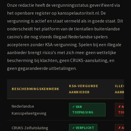
Onze redactie heeft de vergunningsstatus geverifieerd via
het openbare register op kansspelautoriteit.nl. De
vergunning is actief en staat vermeld als in goede staat. Dit
onderscheidt het platform van de tientallen buitenlandse
casino's die nog steeds illegaal Nederlandse spelers
accepteren zonder KSA-vergunning. Spelen bij een illegale
aanbieder brengt risico's met zich mee: geen wettelijke
bescherming bij klachten, geen CRUKS-aansluiting, en
geen gegarandeerde uitbetalingen.
KSA-VERGUNDE
ILLEGAL
BESCHERMINGSKENMERK
AANBIEDER
AANBIE
Nederlandse
✓ VAN
✗ NIET
TOEPASSING
TOEPAS
Kansspelwetgeving
CRUKS Zelfuitsluiting
✓ VERPLICHT
✗ AFWE