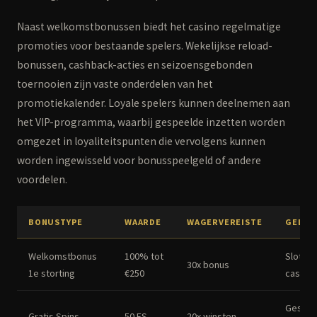
Naast welkomstbonussen biedt het casino regelmatige
promoties voor bestaande spelers. Wekelijkse reload-
bonussen, cashback-acties en seizoensgebonden
toernooien zijn vaste onderdelen van het
promotiekalender. Loyale spelers kunnen deelnemen aan
het VIP-programma, waarbij gespeelde inzetten worden
omgezet in loyaliteitspunten die vervolgens kunnen
worden ingewisseld voor bonusspeelgeld of andere
voordelen.
BONUSTYPE
WAARDE
WAGERVEREISTE
GELDI
Welkomstbonus
100% tot
Slots & 
30x bonus
1e storting
€250
casino
Gesele
Gratis Spins
50 FS
20x winsten