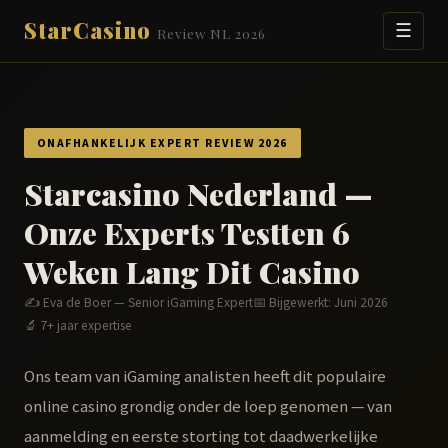
StarCasino
☰
Review NL 2026
ONAFHANKELIJK EXPERT REVIEW 2026
Starcasino Nederland —
Onze Experts Testten 6
Weken Lang Dit Casino
✍ Eva de Boer — Senior iGaming Expert
📅 Bijgewerkt: Juni 2026
🔬 7+ jaar expertise
Ons team van iGaming analisten heeft dit populaire
online casino grondig onder de loep genomen — van
aanmelding en eerste storting tot daadwerkelijke