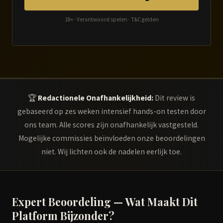
18+ · Verantwoord spelen · T&C gelden
🏆
Redactionele Onafhankelijkheid:
Dit review is
gebaseerd op zes weken intensief hands-on testen door
ons team. Alle scores zijn onafhankelijk vastgesteld.
Mogelijke commissies beïnvloeden onze beoordelingen
niet. Wij lichten ook de nadelen eerlijk toe.
Expert Beoordeling — Wat Maakt Dit
Platform Bijzonder?